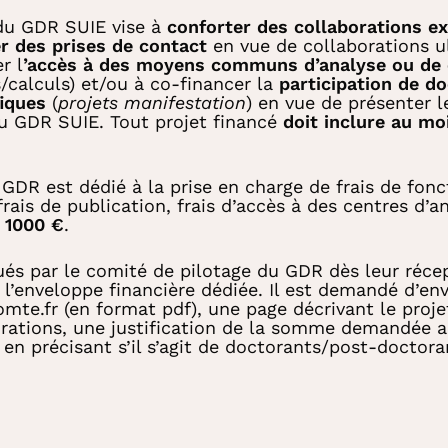
 du GDR SUIE vise à
conforter des collaborations ex
r des prises de contact
en vue de collaborations ul
r l
’accès à des moyens communs d’analyse ou de 
calculs) et/ou à co-financer la
participation de do
fiques
(
projets manifestation
) en vue de présenter l
u GDR SUIE. Tout projet financé
doit inclure au mo
 GDR est dédié à la prise en charge de frais de fon
 frais de publication, frais d’accès à des centres d’
 1000 €
.
ués par le comité de pilotage du GDR dès leur récept
 l’enveloppe financière dédiée. Il est demandé d’en
te.fr (en format pdf), une page décrivant le projet 
rations, une justification de la somme demandée ai
en précisant s’il s’agit de doctorants/post-doctora