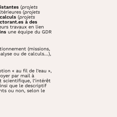
istantes
(
projets
térieures (
projets
calculs
(
projets
ctorant.es à des
eurs travaux en lien
ins
une équipe du GDR
ctionnement (missions,
analyse ou de calculs…),
ion « au fil de l’eau »,
voyer par mail à
scientifique, l’intérêt
nsi que le descriptif
nts ou non, selon le