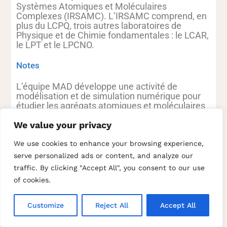
Systèmes Atomiques et Moléculaires
Complexes (IRSAMC). L’IRSAMC comprend, en
plus du LCPQ, trois autres laboratoires de
Physique et de Chimie fondamentales : le LCAR,
le LPT et le LPCNO.
Notes
L’équipe MAD développe une activité de
modélisation et de simulation numérique pour
étudier les agrégats atomiques et moléculaires
complexes dont les domaines de tailles peuvent
We value your privacy
aller de quelques atomes ou dizaine d’atomes à
quelques milliers. Son domaine de recherche se
situe donc à l’interface physique-chimie et
We use cookies to enhance your browsing experience,
présente une forte interaction avec plusieurs
serve personalized ads or content, and analyze our
équipes expérimentales.
traffic. By clicking "Accept All", you consent to our use
of cookies.
Go back to directory.
Customize
Reject All
Accept All
LECEV (Laboratoire d’étude des transferts de