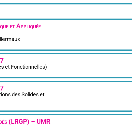
que et Appliquée
llermaux
07
s et Fonctionnelles)
07
ons des Solides et
océdés (LRGP) – UMR