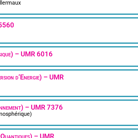
llermaux
 5560
ysique) – UMR 6016
rsion d’Energie) – UMR
ironnement) – UMR 7376
tmosphérique)
e Quantiques) – UMR