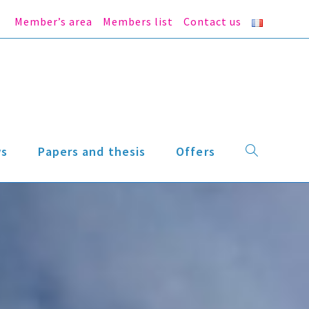
Member’s area
Members list
Contact us
s
Papers and thesis
Offers