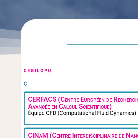
C
E
G
I
L
O
P
U
C
CERFACS (Centre Européen de Recherche
Avancée en Calcul Scientifique)
Équipe CFD (Computational Fluid Dynamics)
CINaM (Centre Interdisciplinaire de Nan