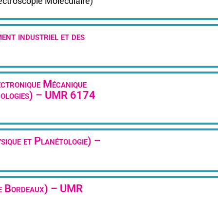
ctroscopie Moléculaire)
ent industriel et des
ctronique Mécanique
hnologies) – UMR 6174
sique et Planétologie) –
 de Bordeaux) – UMR