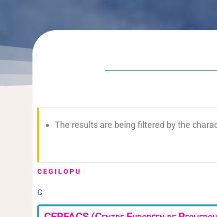
The results are being filtered by the charac
C
E
G
I
L
O
P
U
C
CERFACS (Centre Européen de Recherche