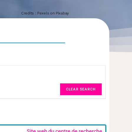
Credits : Pexels on Pixabay
CLEAR SEARCH
Site web du centre de recherche