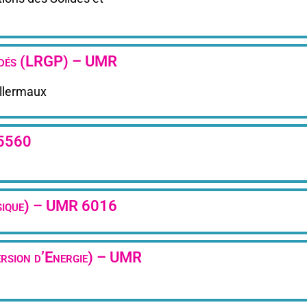
océdés (LRGP) – UMR
llermaux
 5560
ysique) – UMR 6016
rsion d’Energie) – UMR