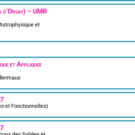
es d’Orsay) – UMR
Astrophysique et
que et Appliquée
llermaux
07
s et Fonctionnelles)
07
ons des Solides et