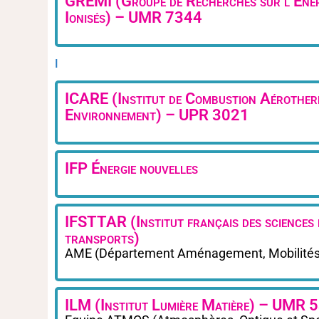
GREMI (Groupe de Recherches sur l’Energ
Ionisés) – UMR 7344
I
ICARE (Institut de Combustion Aérotherm
Environnement) – UPR 3021
IFP Énergie nouvelles
IFSTTAR (Institut français des sciences 
transports)
AME (Département Aménagement, Mobilités
ILM (Institut Lumière Matière) – UMR 