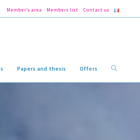
Member’s area
Members list
Contact us
s
Papers and thesis
Offers