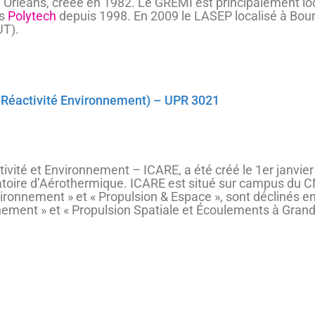
é d’Orléans, créée en 1982. Le GREMI est principalement lo
rs
Polytech
depuis 1998. En 2009 le LASEP localisé à Bour
UT).
 Réactivité Environnement) – UPR 3021
ivité et Environnement – ICARE, a été créé le 1er janvier
toire d’Aérothermique. ICARE est situé sur campus du 
nvironnement » et « Propulsion & Espace », sont déclinés
ement » et « Propulsion Spatiale et Écoulements à Grand