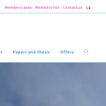
Member’s area
Members list
Contact us
s
Papers and thesis
Offers