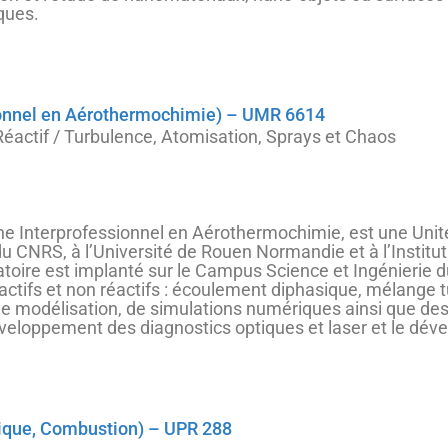
ques.
onnel en Aérothermochimie) – UMR 6614
éactif / Turbulence, Atomisation, Sprays et Chaos
e Interprofessionnel en Aérothermochimie, est une Uni
) du CNRS, à l’Université de Rouen Normandie et à l’Insti
oire est implanté sur le Campus Science et Ingénierie d
ctifs et non réactifs : écoulement diphasique, mélange tu
, de modélisation, de simulations numériques ainsi que de
éveloppement des diagnostics optiques et laser et le dé
ique, Combustion) – UPR 288