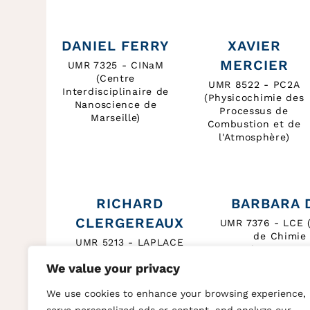
DANIEL FERRY
XAVIER
MERCIER
UMR 7325 - CINaM
(Centre
UMR 8522 - PC2A
Interdisciplinaire de
(Physicochimie des
Nanoscience de
Processus de
Marseille)
Combustion et de
l'Atmosphère)
RICHARD
BARBARA 
CLERGEREAUX
UMR 7376 - LCE (
de Chimie 
UMR 5213 - LAPLACE
l'Environn
(Laboratoire Plasma et
We value your privacy
Conversion d’Energie)
We use cookies to enhance your browsing experience,