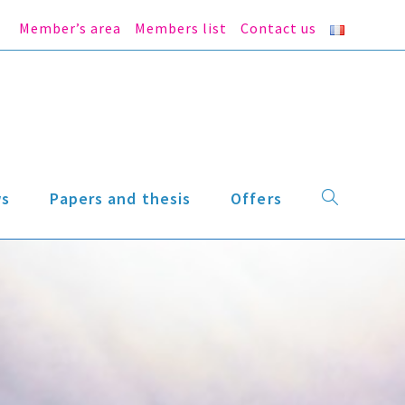
Member’s area
Members list
Contact us
s
Papers and thesis
Offers